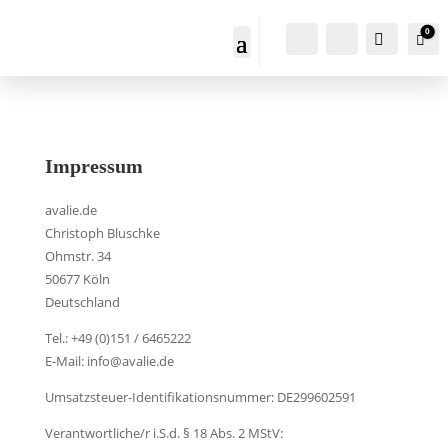
0
M
S
War
0
ei
u
n
c
K
h
o
e
nt
n
o
Impressum
avalie.de
Christoph Bluschke
Ohmstr. 34
50677 Köln
Deutschland
Tel.: +49 (0)151 / 6465222
E-Mail: info@avalie.de
Umsatzsteuer-Identifikationsnummer: DE299602591
Verantwortliche/r i.S.d. § 18 Abs. 2 MStV: